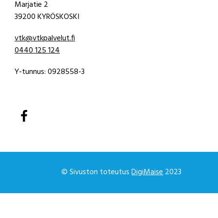
Marjatie 2
39200 KYRÖSKOSKI
vtk@vtkpalvelut.fi
0440 125 124
Y-tunnus: 0928558-3
© Sivuston toteutus
DigiMaise
2023