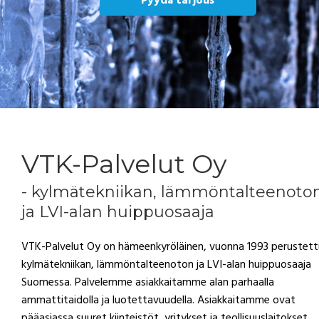
Pyydä tarjous
VTK-Palvelut Oy
- kylmätekniikan, lämmöntalteenoto
ja LVI-alan huippuosaaja
VTK-Palvelut Oy on hämeenkyröläinen, vuonna 1993 perustett
kylmätekniikan, lämmöntalteenoton ja LVI-alan huippuosaaja
Suomessa. Palvelemme asiakkaitamme alan parhaalla
ammattitaidolla ja luotettavuudella. Asiakkaitamme ovat
pääasiassa suuret kiinteistöt, yritykset ja teollisuuslaitokset.